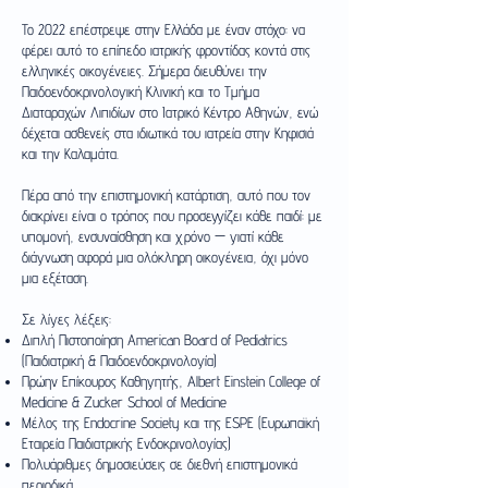
Το 2022 επέστρεψε στην Ελλάδα με έναν στόχο: να
φέρει αυτό το επίπεδο ιατρικής φροντίδας κοντά στις
ελληνικές οικογένειες. Σήμερα διευθύνει την
Παιδοενδοκρινολογική Κλινική και το Τμήμα
Διαταραχών Λιπιδίων στο Ιατρικό Κέντρο Αθηνών, ενώ
δέχεται ασθενείς στα ιδιωτικά του ιατρεία στην Κηφισιά
και την Καλαμάτα.
Πέρα από την επιστημονική κατάρτιση, αυτό που τον
διακρίνει είναι ο τρόπος που προσεγγίζει κάθε παιδί: με
υπομονή, ενσυναίσθηση και χρόνο — γιατί κάθε
διάγνωση αφορά μια ολόκληρη οικογένεια, όχι μόνο
μια εξέταση.
Σε λίγες λέξεις:
Διπλή Πιστοποίηση American Board of Pediatrics
(Παιδιατρική & Παιδοενδοκρινολογία)
Πρώην Επίκουρος Καθηγητής, Albert Einstein College of
Medicine & Zucker School of Medicine
Μέλος της Endocrine Society και της ESPE (Ευρωπαϊκή
Εταιρεία Παιδιατρικής Ενδοκρινολογίας)
Πολυάριθμες δημοσιεύσεις σε διεθνή επιστημονικά
περιοδικά