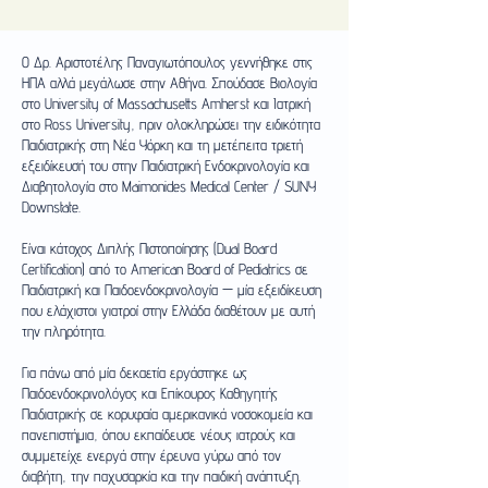
Ο Δρ. Αριστοτέλης Παναγιωτόπουλος γεννήθηκε στις
ΗΠΑ αλλά μεγάλωσε στην Αθήνα. Σπούδασε Βιολογία
στο University of Massachusetts Amherst και Ιατρική
στο Ross University, πριν ολοκληρώσει την ειδικότητα
Παιδιατρικής στη Νέα Υόρκη και τη μετέπειτα τριετή
εξειδίκευσή του στην Παιδιατρική Ενδοκρινολογία και
Διαβητολογία στο Maimonides Medical Center / SUNY
Downstate.
Είναι κάτοχος Διπλής Πιστοποίησης (Dual Board
Certification) από το American Board of Pediatrics σε
Παιδιατρική και Παιδοενδοκρινολογία — μία εξειδίκευση
που ελάχιστοι γιατροί στην Ελλάδα διαθέτουν με αυτή
την πληρότητα.
Για πάνω από μία δεκαετία εργάστηκε ως
Παιδοενδοκρινολόγος και Επίκουρος Καθηγητής
Παιδιατρικής σε κορυφαία αμερικανικά νοσοκομεία και
πανεπιστήμια, όπου εκπαίδευσε νέους ιατρούς και
συμμετείχε ενεργά στην έρευνα γύρω από τον
διαβήτη, την παχυσαρκία και την παιδική ανάπτυξη.