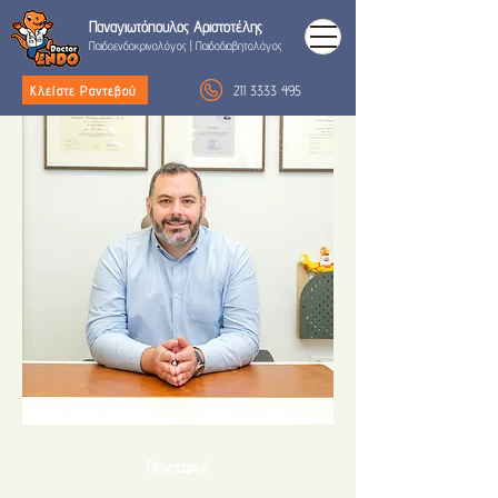
Παναγιωτόπουλος
Αριστοτέλης
Παιδοενδοκρινολόγος
|
Παιδοδιαβητολόγος
211 3333 495
Κλείστε Ραντεβού
Βιογραφικό