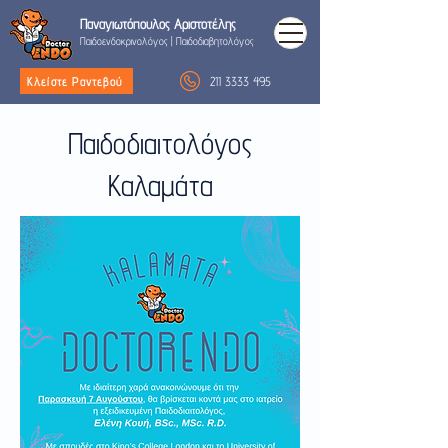
Παναγιωτόπουλος
Αριστοτέλης
Παιδοενδοκρινολόγος
|
Παιδοδιαβητολόγος
211 3333 495
Κλείστε Ραντεβού
Παιδοδιαιτολόγος
Καλαμάτα