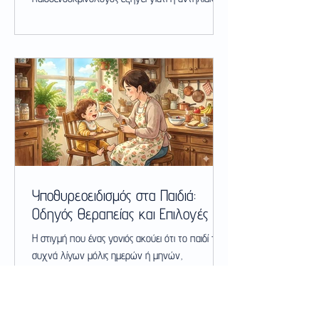
προστασία προηγείται πάντα και πώς θα βρείτε
την ισορροπία.
Υποθυρεοειδισμός στα Παιδιά:
Οδηγός Θεραπείας και Επιλογές
Η στιγμή που ένας γονιός ακούει ότι το παιδί του,
συχνά λίγων μόλις ημερών ή μηνών,
διαγνώστηκε με υποθυρεοειδισμό, είναι γεμάτη
αγωνία. Οι ερωτήσεις κατακλύζουν το μυαλό:
«Είναι επικίνδυνη η θεραπεία;», «Θα έχει