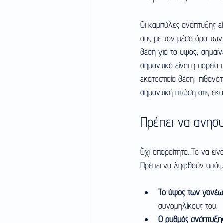
Οι καμπύλες ανάπτυξης εί
σας με τον μέσο όρο των π
θέση για το ύψος, σημαίνε
σημαντικό είναι η πορεία
εκατοστιαία θέση, πιθανότ
σημαντική πτώση στις εκατ
Πρέπει να ανησυ
Όχι απαραίτητα. Το να είν
Πρέπει να ληφθούν υπόψ
Το ύψος των γονέω
συνομηλίκους του.
Ο ρυθμός ανάπτυξης