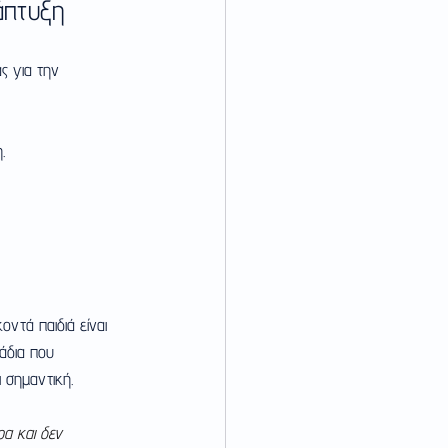
άπτυξη
ς για την 
.
οντά παιδιά είναι 
άδια που 
 σημαντική.
α και δεν 