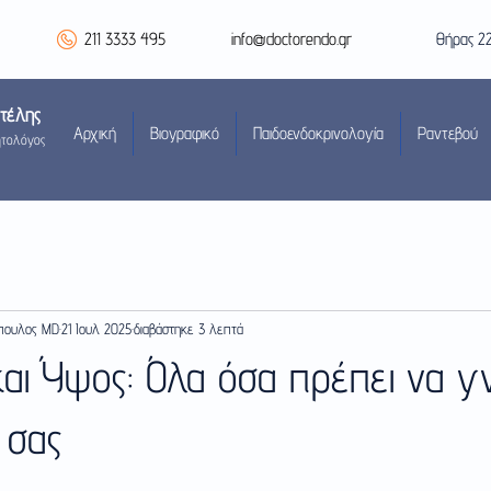
211 3333 495
info@doctorendo.gr
Θήρας 2
οτέλης
Αρχική
Βιογραφικό
Παιδοενδοκρινολογία
Ραντεβού
ητολόγος
όπουλος MD
21 Ιουλ 2025
διαβάστηκε 3 λεπτά
αι Ύψος: Όλα όσα πρέπει να γ
ί σας