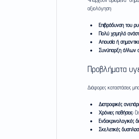
αξιολόγηση:
Επιβράδυνση του ρυ
Πολύ χαμηλό ανάστ
Απουσία ή σημαντικ
Συνύπαρξη άλλων 
Προβλήματα υγε
Διάφορες καταστάσεις μ
Διατροφικές ανεπάρκ
Χρόνιες παθήσεις:
 Ό
Ενδοκρινολογικές δι
Σκελετικές δυσπλασί