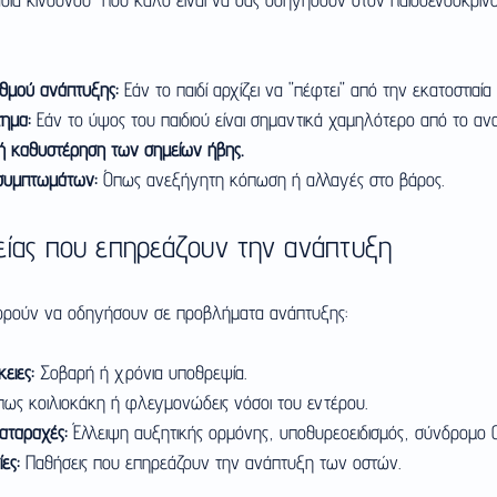
θμού ανάπτυξης:
 Εάν το παιδί αρχίζει να "πέφτει" από την εκατοστιαία
ημα:
 Εάν το ύψος του παιδιού είναι σημαντικά χαμηλότερο από το αν
ή καθυστέρηση των σημείων ήβης.
συμπτωμάτων:
 Όπως ανεξήγητη κόπωση ή αλλαγές στο βάρος.
ίας που επηρεάζουν την ανάπτυξη
πορούν να οδηγήσουν σε προβλήματα ανάπτυξης:
ειες:
 Σοβαρή ή χρόνια υποθρεψία.
πως κοιλιοκάκη ή φλεγμονώδεις νόσοι του εντέρου.
αταραχές:
 Έλλειψη αυξητικής ορμόνης, υποθυρεοειδισμός, σύνδρομο C
ες:
 Παθήσεις που επηρεάζουν την ανάπτυξη των οστών.