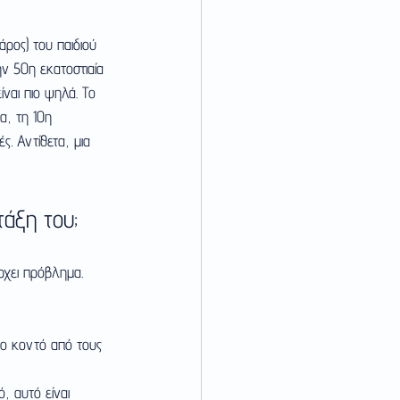
ρος) του παιδιού 
ην 50η εκατοστιαία 
ίναι πιο ψηλά. Το 
α, τη 10η 
ς. Αντίθετα, μια 
τάξη του;
άρχει πρόβλημα. 
 πιο κοντό από τους 
, αυτό είναι 