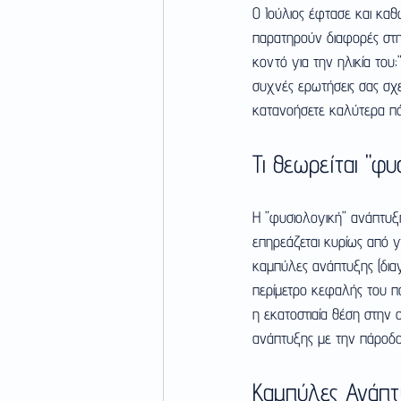
Ο Ιούλιος έφτασε και καθ
παρατηρούν διαφορές στην 
κοντό για την ηλικία του
συχνές ερωτήσεις σας σχε
κατανοήσετε καλύτερα πότ
Τι θεωρείται "φυ
Η "φυσιολογική" ανάπτυξη
επηρεάζεται κυρίως από γ
καμπύλες ανάπτυξης (δια
περίμετρο κεφαλής του παι
η εκατοστιαία θέση στην ο
ανάπτυξης με την πάροδο
Καμπύλες Ανάπτυ