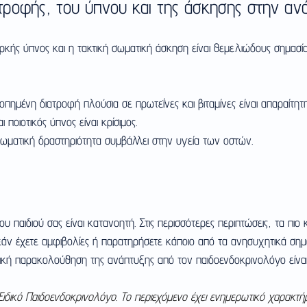
τροφής, του ύπνου και της άσκησης στην αν
κής ύπνος και η τακτική σωματική άσκηση είναι θεμελιώδους σημασία
οπημένη διατροφή πλούσια σε πρωτεΐνες και βιταμίνες είναι απαραίτητη
 ποιοτικός ύπνος είναι κρίσιμος.
σωματική δραστηριότητα συμβάλλει στην υγεία των οστών.
υ παιδιού σας είναι κατανοητή. Στις περισσότερες περιπτώσεις, τα πιο κ
εάν έχετε αμφιβολίες ή παρατηρήσετε κάποιο από τα ανησυχητικά σημ
κή παρακολούθηση της ανάπτυξης από τον παιδοενδοκρινολόγο είναι
δικό Παιδοενδοκρινολόγο. Το περιεχόμενο έχει ενημερωτικό χαρακτήρ