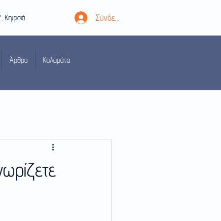
Σύνδεση
2,
Κηφισιά
Άρθρα
Καλαμάτα
νωρίζετε