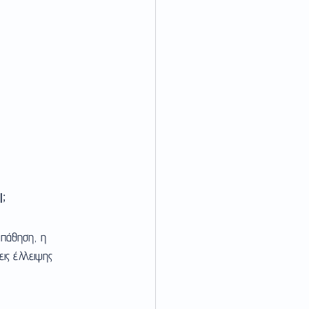
;
 πάθηση, η 
ις έλλειψης 