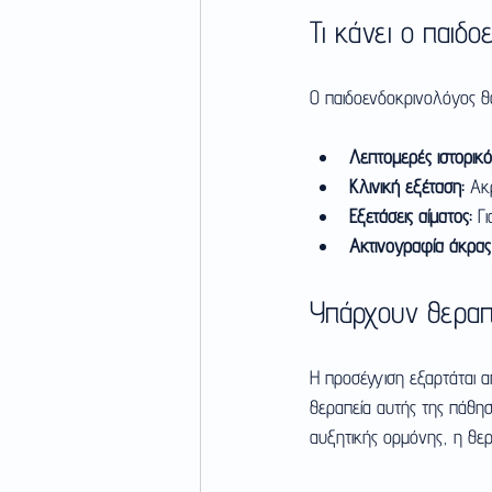
Τι κάνει ο παιδ
Ο παιδοενδοκρινολόγος θα
Λεπτομερές ιστορικό
Κλινική εξέταση:
 Ακ
Εξετάσεις αίματος:
 Γ
Ακτινογραφία άκρας 
Υπάρχουν θεραπε
Η προσέγγιση εξαρτάται α
θεραπεία αυτής της πάθη
αυξητικής ορμόνης, η θερ