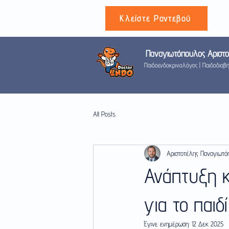
Κλείστε Ραντεβού
Παναγιωτόπουλος
Αριστ
Παιδοενδοκρινολόγος
|
Παιδοδιαβ
All Posts
Αριστοτέλης Παναγιωτ
Ανάπτυξη κ
για το παιδ
Έγινε ενημέρωση:
12 Δεκ 2025