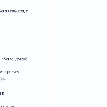
άλλα συμπτώματα, η 
, αλλά το γενετικό 
ονται με έναν 
ημα.
υ;
ολόγο για 