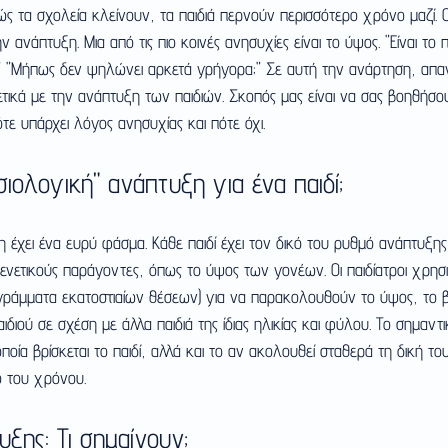
ώς τα σχολεία κλείνουν, τα παιδιά περνούν περισσότερο χρόνο μαζί. Ο
ανάπτυξη. Μια από τις πιο κοινές ανησυχίες είναι το ύψος. "Είναι το 
;" "Μήπως δεν ψηλώνει αρκετά γρήγορα;" Σε αυτή την ανάρτηση, απαν
τικά με την ανάπτυξη των παιδιών. Σκοπός μας είναι να σας βοηθήσο
ε υπάρχει λόγος ανησυχίας και πότε όχι.
σιολογική" ανάπτυξη για ένα παιδί;
 έχει ένα ευρύ φάσμα. Κάθε παιδί έχει τον δικό του ρυθμό ανάπτυξης,
ενετικούς παράγοντες, όπως το ύψος των γονέων. Οι παιδίατροι χρησι
γράμματα εκατοστιαίων θέσεων) για να παρακολουθούν το ύψος, το β
διού σε σχέση με άλλα παιδιά της ίδιας ηλικίας και φύλου. Το σημαντι
ποία βρίσκεται το παιδί, αλλά και το αν ακολουθεί σταθερά τη δική τ
 του χρόνου.
ξης: Τι σημαίνουν;