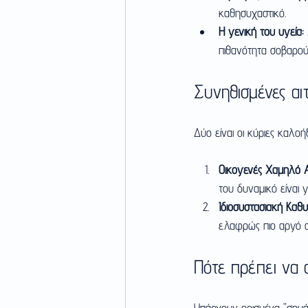
καθησυχαστικό.
Η γενική του υγεία:
πιθανότητα σοβαρού
Συνηθισμένες αιτ
Δύο είναι οι κύριες καλοή
Οικογενές Χαμηλό 
του δυναμικό είναι 
Ιδιοσυστασιακή Καθ
ελαφρώς πιο αργό α
Πότε πρέπει να 
Υπάρχουν ορισμένα "σημά