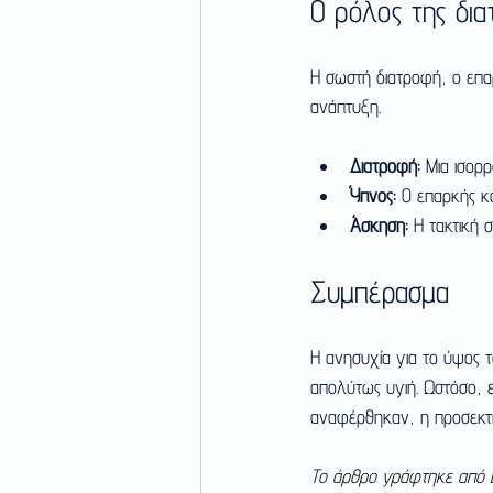
Ο ρόλος της δια
Η σωστή διατροφή, ο επαρ
ανάπτυξη. 
Διατροφή:
 Μια ισορρ
Ύπνος:
 Ο επαρκής και
Άσκηση:
 Η τακτική 
Συμπέρασμα
Η ανησυχία για το ύψος το
απολύτως υγιή. Ωστόσο, 
αναφέρθηκαν, η προσεκτι
Το άρθρο γράφτηκε από Ει