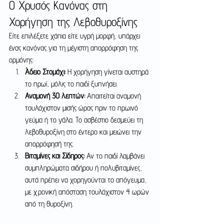
Ο Χρυσός Κανόνας στη 
Χορήγηση της Λεβοθυροξίνης
Είτε επιλέξετε χάπια είτε υγρή μορφή, υπάρχει 
ένας κανόνας για τη μέγιστη απορρόφηση της 
ορμόνης:
Άδειο Στομάχι:
 Η χορήγηση γίνεται αυστηρά 
το πρωί, μόλις το παιδί ξυπνήσει.
Αναμονή 30 λεπτών:
 Απαιτείται αναμονή 
τουλάχιστον μισής ώρας πριν το πρωινό 
γεύμα ή το γάλα. Το ασβέστιο δεσμεύει τη 
λεβοθυροξίνη στο έντερο και μειώνει την 
απορρόφησή της.
Βιταμίνες και Σίδηρος:
 Αν το παιδί λαμβάνει 
συμπληρώματα σιδήρου ή πολυβιταμίνες, 
αυτά πρέπει να χορηγούνται το απόγευμα, 
με χρονική απόσταση τουλάχιστον 4 ωρών 
από τη θυροξίνη.