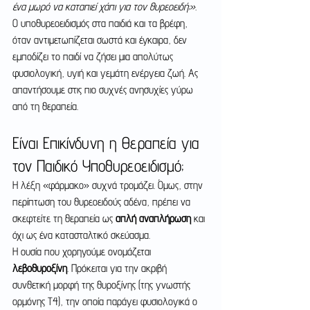
ένα μωρό να καταπιεί χάπι για τον θυρεοειδή;».
Ο υποθυρεοειδισμός στα παιδιά και τα βρέφη, 
όταν αντιμετωπίζεται σωστά και έγκαιρα, δεν 
εμποδίζει το παιδί να ζήσει μια απολύτως 
φυσιολογική, υγιή και γεμάτη ενέργεια ζωή. Ας 
απαντήσουμε στις πιο συχνές ανησυχίες γύρω 
από τη θεραπεία.
Είναι Επικίνδυνη η Θεραπεία για 
τον Παιδικό Υποθυρεοειδισμό;
Η λέξη «φάρμακο» συχνά τρομάζει. Όμως, στην 
περίπτωση του θυρεοειδούς αδένα, πρέπει να 
σκεφτείτε τη θεραπεία ως 
απλή αναπλήρωση
 και 
όχι ως ένα κατασταλτικό σκεύασμα.
Η ουσία που χορηγούμε ονομάζεται 
λεβοθυροξίνη
. Πρόκειται για την ακριβή 
συνθετική μορφή της θυροξίνης (της γνωστής 
ορμόνης Τ4), την οποία παράγει φυσιολογικά ο 