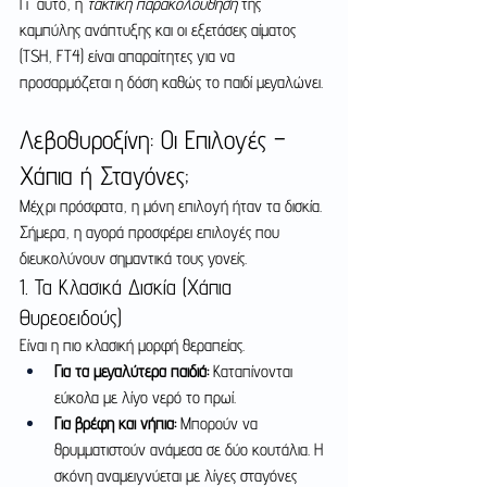
Γι' αυτό, η 
τακτική παρακολούθηση
 της 
καμπύλης ανάπτυξης και οι εξετάσεις αίματος 
(TSH, FT4) είναι απαραίτητες για να 
προσαρμόζεται η δόση καθώς το παιδί μεγαλώνει.
Λεβοθυροξίνη: Οι Επιλογές – 
Χάπια ή Σταγόνες;
Μέχρι πρόσφατα, η μόνη επιλογή ήταν τα δισκία. 
Σήμερα, η αγορά προσφέρει επιλογές που 
διευκολύνουν σημαντικά τους γονείς.
1. Τα Κλασικά Δισκία (Χάπια 
Θυρεοειδούς)
Είναι η πιο κλασική μορφή θεραπείας.
Για τα μεγαλύτερα παιδιά:
 Καταπίνονται 
εύκολα με λίγο νερό το πρωί.
Για βρέφη και νήπια:
 Μπορούν να 
θρυμματιστούν ανάμεσα σε δύο κουτάλια. Η 
σκόνη αναμειγνύεται με λίγες σταγόνες 