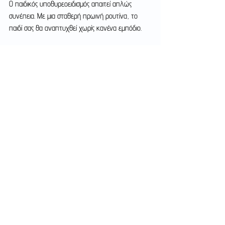
Ο παιδικός υποθυρεοειδισμός απαιτεί απλώς 
συνέπεια. Με μια σταθερή πρωινή ρουτίνα, το 
παιδί σας θα αναπτυχθεί χωρίς κανένα εμπόδιο.
Το άρθρο γράφτηκε από Ειδικό 
Παιδοενδοκρινολόγο. Το περιεχόμενο έχει 
ενημερωτικό χαρακτήρα και δεν αντικαθιστά την 
ιατρική γνωμάτευση.
Εμφάνιση όλων
Πρόσφατες αναρτήσεις