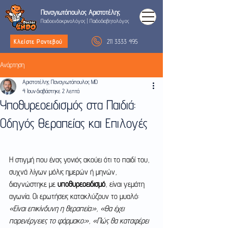
Παναγιωτόπουλος
Αριστοτέλης
Παιδοενδοκρινολόγος
|
Παιδοδιαβητολόγος
211 3333 495
Κλείστε Ραντεβού
Ανάρτηση
Αριστοτέλης Παναγιωτόπουλος MD
4 Ιουν
διαβάστηκε 2 λεπτά
Υποθυρεοειδισμός στα Παιδιά:
Οδηγός Θεραπείας και Επιλογές
Η στιγμή που ένας γονιός ακούει ότι το παιδί του, 
συχνά λίγων μόλις ημερών ή μηνών, 
διαγνώστηκε με 
υποθυρεοειδισμό
, είναι γεμάτη 
αγωνία. Οι ερωτήσεις κατακλύζουν το μυαλό: 
«Είναι επικίνδυνη η θεραπεία;», «Θα έχει 
παρενέργειες το φάρμακο;», «Πώς θα καταφέρει 