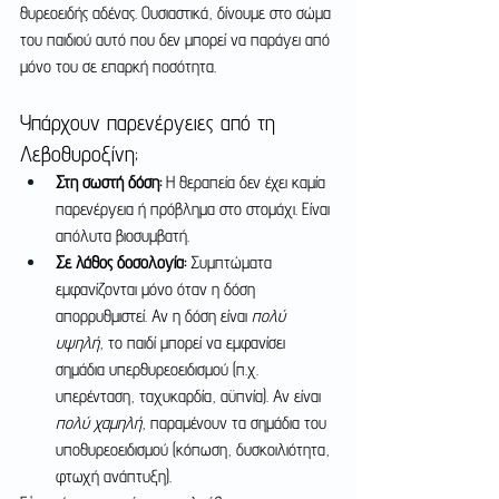
θυρεοειδής αδένας. Ουσιαστικά, δίνουμε στο σώμα 
του παιδιού αυτό που δεν μπορεί να παράγει από 
μόνο του σε επαρκή ποσότητα.
Υπάρχουν παρενέργειες από τη 
Λεβοθυροξίνη;
Στη σωστή δόση:
 Η θεραπεία δεν έχει καμία 
παρενέργεια ή πρόβλημα στο στομάχι. Είναι 
απόλυτα βιοσυμβατή.
Σε λάθος δοσολογία:
 Συμπτώματα 
εμφανίζονται μόνο όταν η δόση 
απορρυθμιστεί. Αν η δόση είναι 
πολύ 
υψηλή
, το παιδί μπορεί να εμφανίσει 
σημάδια υπερθυρεοειδισμού (π.χ. 
υπερένταση, ταχυκαρδία, αϋπνία). Αν είναι 
πολύ χαμηλή
, παραμένουν τα σημάδια του 
υποθυρεοειδισμού (κόπωση, δυσκοιλιότητα, 
φτωχή ανάπτυξη).