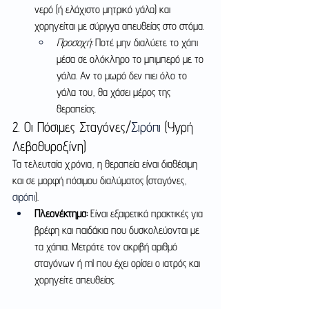
νερό (ή ελάχιστο μητρικό γάλα) και 
χορηγείται με σύριγγα απευθείας στο στόμα.
Προσοχή:
 Ποτέ μην διαλύετε το χάπι 
μέσα σε ολόκληρο το μπιμπερό με το 
γάλα. Αν το μωρό δεν πιει όλο το 
γάλα του, θα χάσει μέρος της 
θεραπείας.
2. Οι Πόσιμες Σταγόνες/
Σιρόπι
 (Υγρή 
Λεβοθυροξίνη)
Τα τελευταία χρόνια, η θεραπεία είναι διαθέσιμη 
και σε μορφή πόσιμου διαλύματος (σταγόνες, 
σιρόπι
).
Πλεονέκτημα:
 Είναι εξαιρετικά πρακτικές για 
βρέφη και παιδάκια που δυσκολεύονται με 
τα χάπια. Μετράτε τον ακριβή αριθμό 
σταγόνων ή ml που έχει ορίσει ο ιατρός και 
χορηγείτε απευθείας.