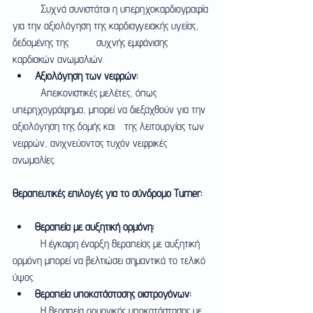
	Συχνά συνιστάται η υπερηχοκαρδιογραφία 
για την αξιολόγηση της καρδιαγγειακής υγείας, 
δεδομένης της 	συχνής εμφάνισης 
καρδιακών ανωμαλιών.
Αξιολόγηση των νεφρών:
	Απεικονιστικές μελέτες, όπως 
υπερηχογράφημα, μπορεί να διεξαχθούν για την 
αξιολόγηση της δομής και 	της λειτουργίας των 
νεφρών, ανιχνεύοντας τυχόν νεφρικές 
ανωμαλίες.
Θεραπευτικές επιλογές για το σύνδρομο Turner:
Θεραπεία με αυξητική ορμόνη:
	Η έγκαιρη έναρξη θεραπείας με αυξητική 
ορμόνη μπορεί να βελτιώσει σημαντικά το τελικό 
ύψος.
Θεραπεία υποκατάστασης οιστρογόνων:
	Η θεραπεία ορμονικής υποκατάστασης με 