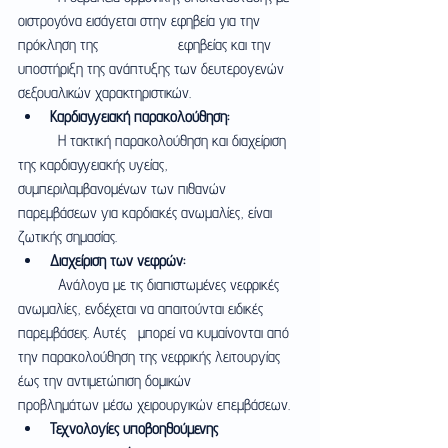
οιστρογόνα εισάγεται στην εφηβεία για την 
πρόκληση της 		εφηβείας και την 
υποστήριξη της ανάπτυξης των δευτερογενών 
σεξουαλικών χαρακτηριστικών.
Καρδιαγγειακή παρακολούθηση:
	Η τακτική παρακολούθηση και διαχείριση 
της καρδιαγγειακής υγείας, 
συμπεριλαμβανομένων των πιθανών 	
παρεμβάσεων για καρδιακές ανωμαλίες, είναι 
ζωτικής σημασίας.
Διαχείριση των νεφρών:
	Ανάλογα με τις διαπιστωμένες νεφρικές 
ανωμαλίες, ενδέχεται να απαιτούνται ειδικές 
παρεμβάσεις. Αυτές 	μπορεί να κυμαίνονται από 
την παρακολούθηση της νεφρικής λειτουργίας 
έως την αντιμετώπιση δομικών 	
προβλημάτων μέσω χειρουργικών επεμβάσεων.
Τεχνολογίες υποβοηθούμενης 