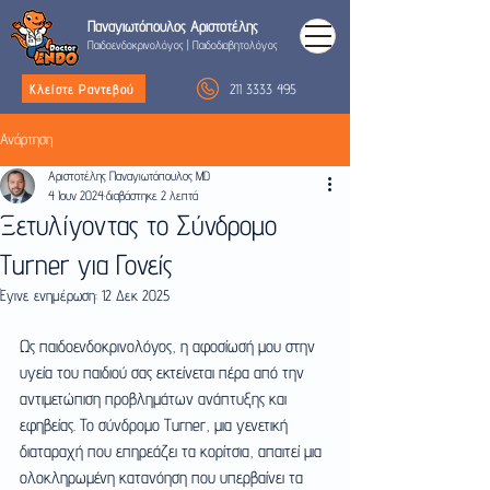
Παναγιωτόπουλος
Αριστοτέλης
Παιδοενδοκρινολόγος
|
Παιδοδιαβητολόγος
211 3333 495
Κλείστε Ραντεβού
Ανάρτηση
Αριστοτέλης Παναγιωτόπουλος MD
4 Ιουν 2024
διαβάστηκε 2 λεπτά
Ξετυλίγοντας το Σύνδρομο
Turner για Γονείς
Έγινε ενημέρωση:
12 Δεκ 2025
Ως παιδοενδοκρινολόγος, η αφοσίωσή μου στην 
υγεία του παιδιού σας εκτείνεται πέρα από την 
αντιμετώπιση προβλημάτων ανάπτυξης και 
εφηβείας. Το σύνδρομο Turner, μια γενετική 
διαταραχή που επηρεάζει τα κορίτσια, απαιτεί μια 
ολοκληρωμένη κατανόηση που υπερβαίνει τα 