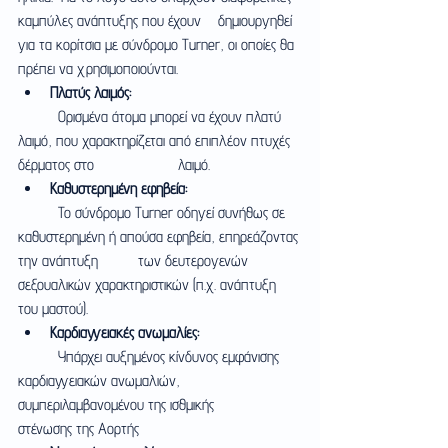
καμπύλες ανάπτυξης που έχουν 	δημιουργηθεί 
για τα κορίτσια με σύνδρομο Turner, οι οποίες θα 
πρέπει να χρησιμοποιούνται.  
Πλατύς λαιμός:
	Ορισμένα άτομα μπορεί να έχουν πλατύ 
λαιμό, που χαρακτηρίζεται από επιπλέον πτυχές 
δέρματος στο 		λαιμό.
Καθυστερημένη εφηβεία:
	Το σύνδρομο Turner οδηγεί συνήθως σε 
καθυστερημένη ή απούσα εφηβεία, επηρεάζοντας 
την ανάπτυξη 	των δευτερογενών 
σεξουαλικών χαρακτηριστικών (π.χ. ανάπτυξη 
του μαστού).
Καρδιαγγειακές ανωμαλίες:
	Υπάρχει αυξημένος κίνδυνος εμφάνισης 
καρδιαγγειακών ανωμαλιών, 
συμπεριλαμβανομένου της ισθμικής 	
στένωσης της Αορτής