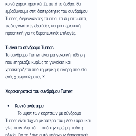
κοινά χαρακτηριστικά. Σε αυτό το άρθρο, θα 
εμβαθύνουμε στις ιδιαιτερότητες του συνδρόμου 
Turner, διερευνώντας τα αίτια, τα συμπτώματα, 
τις διαγνωστικές εξετάσεις και μια περιεκτική 
προοπτική για τις θεραπευτικές επιλογές.
Τι είναι το σύνδρομο Turner;
Το σύνδρομο Turner είναι μια γενετική πάθηση 
που επηρεάζει κυρίως τις γυναίκες και 
χαρακτηρίζεται από τη μερική ή πλήρη απουσία 
ενός χρωμοσώματος Χ.
Χαρακτηριστικά του συνδρόμου Turner:
Κοντό ανάστημα:
	Το ύψος των κοριτσιών με σύνδρομο 
Turner είναι συχνά μικρότερο του μέσου όρου και 
γίνεται αντιληπτό 	από την πρώιμη παιδική 
ηλικία.  Για το λόγο αυτό υπάρχουν διαφορετικές 