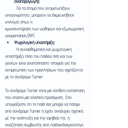
αναπαραγωγής:
	Για τα άτομα που αντιμετωπίζουν 
υπογονιμότητα, μπορούν να διερευνηθούν 
επιλογές όπως η 			
κρυοσυντήρηση των ωοθηκών και εξωσωματική 
γονιμοποίηση (IVF).
Ψυχολογική υποστήριξη:
	Η συναισθηματική και ψυχολογική 
υποστήριξη τόσο του παιδιού όσο και των 
γονέων είναι αναπόσπαστο 	στοιχείο για την 
αντιμετώπιση των προκλήσεων που σχετίζονται 
με το σύνδρομο Turner.
Το σύνδρομο Turner είναι μια σύνθετη κατάσταση 
που απαιτεί μια ολιστική προσέγγιση.  Εάν 
υποψιάζεστε ότι το παιδί σας μπορεί να πάσχει 
από σύνδρομο Turner ή έχετε ανησυχίες σχετικά 
με την ανάπτυξη και την εφηβεία της, η 
αναζήτηση συμβουλής από παιδοενδοκρινολόγο 