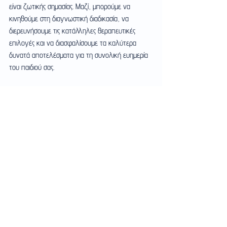
είναι ζωτικής σημασίας. Μαζί, μπορούμε να 
κινηθούμε στη διαγνωστική διαδικασία, να 
διερευνήσουμε τις κατάλληλες θεραπευτικές 
επιλογές και να διασφαλίσουμε τα καλύτερα 
δυνατά αποτελέσματα για τη συνολική ευημερία 
του παιδιού σας.
Προτεινόμενες πηγές:
Το άρθρο γράφτηκε από Ειδικό 
Παιδοενδοκρινολόγο. Το περιεχόμενο έχει 
ενημερωτικό χαρακτήρα και δεν αντικαθιστά την 
ιατρική γνωμάτευση.