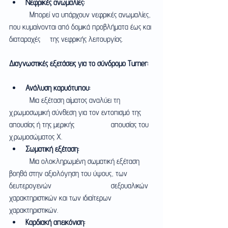
Νεφρικές ανωμαλίες:
	Μπορεί να υπάρχουν νεφρικές ανωμαλίες, 
που κυμαίνονται από δομικά προβλήματα έως και 
διαταραχές 	της νεφρικής λειτουργίας.
Διαγνωστικές εξετάσεις για το σύνδρομο Turner:
Ανάλυση καρυότυπου:
	Μια εξέταση αίματος αναλύει τη 
χρωμοσωμική σύνθεση για τον εντοπισμό της 
απουσίας ή της μερικής 		απουσίας του 
χρωμοσώματος Χ.
Σωματική εξέταση:
	Μια ολοκληρωμένη σωματική εξέταση 
βοηθά στην αξιολόγηση του ύψους, των 
δευτερογενών 			σεξουαλικών 
χαρακτηριστικών και των ιδιαίτερων 
χαρακτηριστικών.
Καρδιακή απεικόνιση: